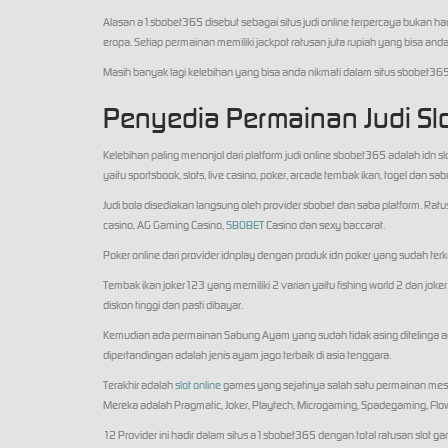
Alasan a1sbobet365 disebut sebagai situs judi online terpercaya bukan han
eropa. Setiap permainan memiliki jackpot ratusan juta rupiah yang bisa a
Masih banyak lagi kelebihan yang bisa anda nikmati dalam situs sbobet36
Penyedia Permainan Judi Slo
Kelebihan paling menonjol dari platform judi online sbobet365 adalah idn s
yaitu sportsbook, slots, live casino, poker, arcade tembak ikan, togel dan s
Judi bola disediakan langsung oleh provider sbobet dan saba platform. Ratu
casino, AG Gaming Casino,
SBOBET
Casino dan sexy baccarat.
Poker online dari provider idnplay dengan produk idn poker yang sudah terk
Tembak ikan joker123 yang memiliki 2 varian yaitu fishing world 2 dan jok
diskon tinggi dan pasti dibayar.
Kemudian ada permainan Sabung Ayam yang sudah tidak asing ditelinga and
dipertandingan adalah jenis ayam jago terbaik di asia tenggara.
Terakhir adalah
slot online
games yang sejatinya salah satu permainan mesin
Mereka adalah Pragmatic, Joker, Playtech, Microgaming, Spadegaming, Flow 
12 Provider ini hadir dalam situs a1sbobet365 dengan total ratusan slot 