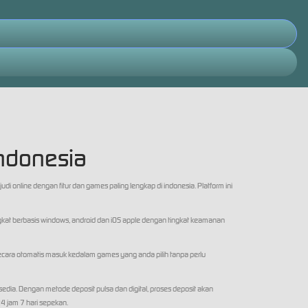
Indonesia
online dengan fitur dan games paling lengkap di indonesia. Platform ini
ngkat berbasis windows, android dan iOS apple dengan tingkat keamanan
secara otomatis masuk kedalam games yang anda pilih tanpa perlu
dia. Dengan metode deposit pulsa dan digital, proses deposit akan
24 jam 7 hari sepekan.