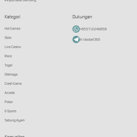
Kategori
Dukungan
Hot Games
+855712246858
Slots
A1sbobet365
Live Casino
Race
Togel
Olahraga
Crash Game
Arcade
Poker
E-Sports
Sabung Ayam
Komunitas