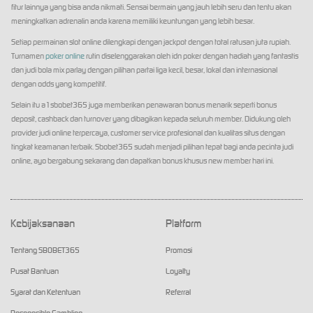
fitur lainnya yang bisa anda nikmati. Sensai bermain yang jauh lebih seru dan tentu akan
meningkatkan adrenalin anda karena memiliki keuntungan yang lebih besar.
Setiap permainan slot online dilengkapi dengan jackpot dengan total ratusan juta rupiah.
Turnamen
poker online
rutin diselenggarakan oleh idn poker dengan hadiah yang fantastis
dan judi bola mix parlay dengan pilihan partai liga kecil, besar, lokal dan internasional
dengan odds yang kompetitif.
Selain itu a1sbobet365 juga memberikan penawaran bonus menarik seperti bonus
deposit, cashback dan turnover yang dibagikan kepada seluruh member. Didukung oleh
provider judi online terpercaya, customer service profesional dan kualitas situs dengan
tingkat keamanan terbaik. Sbobet365 sudah menjadi pilihan tepat bagi anda pecinta judi
online, ayo bergabung sekarang dan dapatkan bonus khusus new member hari ini.
Kebijaksanaan
Platform
Tentang SBOBET365
Promosi
Pusat Bantuan
Loyalty
Syarat dan Ketentuan
Referral
Responsible Gambling