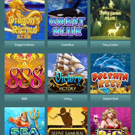
Dragon's Riches
Great Blue
Fairy Garden
888
Victory
Dolphin Reef