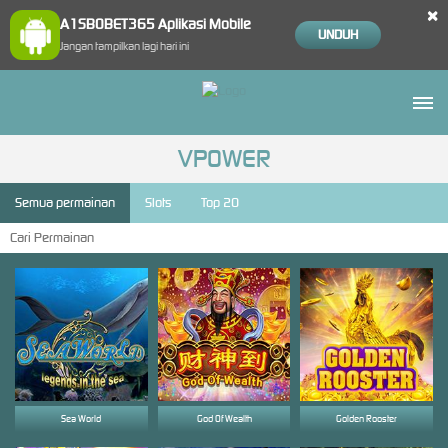
×
A1SBOBET365 Aplikasi Mobile
UNDUH
Jangan tampilkan lagi hari ini
VPOWER
Semua permainan
Slots
Top 20
Sea World
God Of Wealth
Golden Rooster