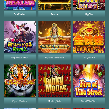
Sea Realms
Samurai
Big Shot
Mysterious Witch
Pyramid Adventure
Jin Qian Wa
Eyes of Fortune
Monkey Slots
Fire of Villa Street