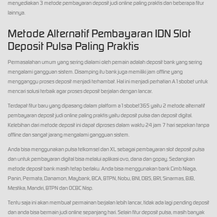
menyediakan 3 metode pembayaran deposit judi online paling praktis dan beberapa fitur
lainnya.
Metode Alternatif Pembayaran IDN Slot
Deposit Pulsa Paling Praktis
Permasalahan umum yang sering dialami oleh pemain adalah deposit bank yang sering
mengalami gangguan sistem. Disamping itu bank juga memiliki jam offline yang
mengganggu proses deposit menjadi terhambat. Hal ini menjadi perhatian A1sbobet untuk
mencari solusi terbaik agar proses deposit berjalan dengan lancar.
Terdapat fitur baru yang dipasang dalam platform a1sbobet365 yaitu 2 metode alternatif
pembayaran deposit judi online paling praktis yaitu deposit pulsa dan deposit digital.
Kelebihan dari metode deposit ini dapat diproses dalam waktu 24 jam 7 hari sepekan tanpa
offline dan sangat jarang mengalami gangguan sistem.
Anda bisa menggunakan pulsa telkomsel dan XL sebagai pembayaran slot deposit pulsa
dan untuk pembayaran digital bisa melalui aplikasi ovo, dana dan gopay. Sedangkan
metode deposit bank masih tetap berlaku. Anda bisa menggunakan bank Cimb Niaga,
Panin, Permata, Danamon, Maybank, BCA, BTPN, Nobu, BNI, DBS, BRI, Sinarmas, BJB,
Mestika, Mandiri, BTPN dan OCBC Nisp.
Tentu saja ini akan membuat permainan berjalan lebih lancar, tidak ada lagi pending deposit
dan anda bisa bermain judi online sepanjang hari. Selain fitur deposit pulsa, masih banyak