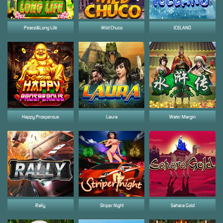
Peace&Long Life
Wild Chuco
ICELAND
Happy Prosperous
Laura
Water Margin
Rally
Striper Night
Sahara Gold