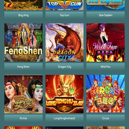
Boy King
Top Gun
Sea Captain
Feng Shen
Dragon City
Wild Fox
NvXia
LongTengHuXiao2
Circus