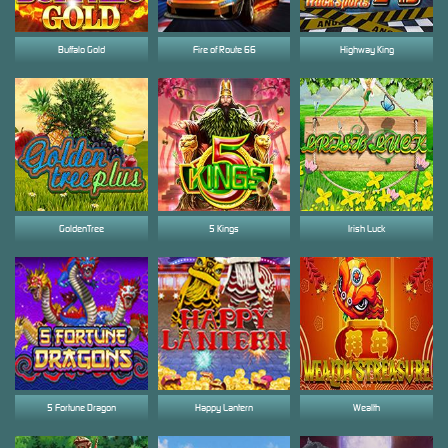
Buffalo Gold
Fire of Route 66
Highway King
GoldenTree
5 Kings
Irish Luck
5 Fortune Dragon
Happy Lantern
Wealth