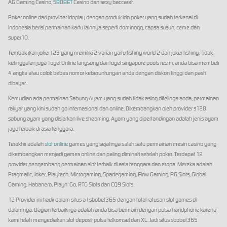
AG Gaming Casino,
SBOBET
Casino dan sexy baccarat.
Poker online dari provider idnplay dengan produk idn poker yang sudah terkenal di
indonesia berisi permainan kartu lainnya seperti dominoqq, capsa susun, ceme dan
super10.
Tembak ikan joker123 yang memiliki 2 varian yaitu fishing world 2 dan joker fishing. Tidak
ketinggalan juga Togel Online langsung dari togel singapore pools resmi, anda bisa membeli
4 angka atau colok bebas nomor keberuntungan anda dengan diskon tinggi dan pasti
dibayar.
Kemudian ada permainan Sabung Ayam yang sudah tidak asing ditelinga anda, permainan
rakyat yang kini sudah go internasional dan online. Dikembangkan oleh provider s128
sabung ayam yang disiarkan live streaming. Ayam yang dipertandingan adalah jenis ayam
jago terbaik di asia tenggara.
Terakhir adalah
slot online
games yang sejatinya salah satu permainan mesin casino yang
dikembangkan menjadi games online dan paling diminati setelah poker. Terdapat 12
provider pengembang permainan slot terbaik di asia tenggara dan eropa. Mereka adalah
Pragmatic, Joker, Playtech, Microgaming, Spadegaming, Flow Gaming, PG Slots, Global
Gaming, Habanero, Playn' Go, RTG Slots dan CQ9 Slots.
12 Provider ini hadir dalam situs a1sbobet365 dengan total ratusan slot games di
dalamnya. Bagian terbaiknya adalah anda bisa bermain dengan pulsa handphone karena
kami telah menyediakan slot deposit pulsa telkomsel dan XL. Jadi situs sbobet365