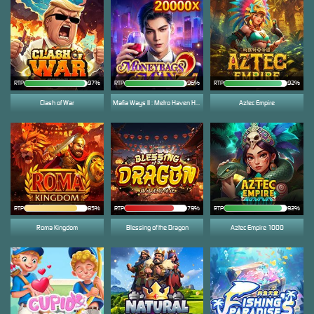
RTP
97%
RTP
96%
RTP
92%
Clash of War
Mafia Ways II : Metro Haven Heist
Aztec Empire
RTP
85%
RTP
79%
RTP
92%
Roma Kingdom
Blessing of the Dragon
Aztec Empire 1000