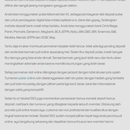
offline dan sangat jarang mengalami gangguan sistem.
Anda bisa menggunakan pulsa telkomsel dan XL sebagai pembayaran slot deposit pulsa
dan untuk pembayaran digital bisa melalui aplikasi ovo, dana dan gopay. Sedangkan
metode deposit bank masih tetap berlaku. Anda bisa menggunakan bank Cimb Niaga,
Panin, Permata, Danamon, Maybank, BCA, BTPN, Nobu, BNI, DBS, BRI, Sinarmas, BJB,
Mestika, Mandiri, BTPN dan OCBC Nisp.
Tentu saja ini akan membuat permainan berjalan lebih lancar, tidak ada lagi pending deposit
dan anda bisa bermain judi online sepanjang hari. Selain fitur deposit pulsa, masih banyak
fitur lainnya yang bisa anda nikmati. Sensai bermain yang jauh lebih seru dan tentu akan
meningkatkan adrenalin anda karena memiliki keuntungan yang lebih besar.
Setiap permainan slot online dilengkapi dengan jackpot dengan total ratusan juta rupiah.
Turnamen
poker online
rutin diselenggarakan oleh idn poker dengan hadiah yang fantastis
dan judi bola mix parlay dengan pilihan partai liga kecil, besar, lokal dan internasional
dengan odds yang kompetitif.
Selain itu a1sbobet365 juga memberikan penawaran bonus menarik seperti bonus
deposit, cashback dan turnover yang dibagikan kepada seluruh member. Didukung oleh
provider judi online terpercaya, customer service profesional dan kualitas situs dengan
tingkat keamanan terbaik. Sbobet365 sudah menjadi pilihan tepat bagi anda pecinta judi
online, ayo bergabung sekarang dan dapatkan bonus khusus new member hari ini.