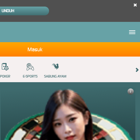
×
UNDUH
Masuk
POKER
E-SPORTS
SABUNG AYAM
i