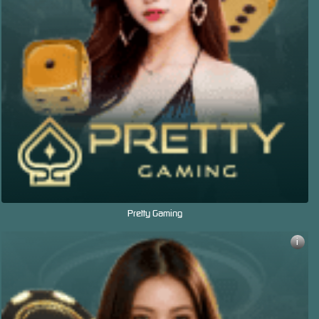
Pretty Gaming
i