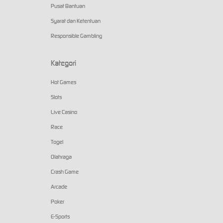
Pusat Bantuan
Syarat dan Ketentuan
Responsible Gambling
Kategori
Hot Games
Slots
Live Casino
Race
Togel
Olahraga
Crash Game
Arcade
Poker
E-Sports