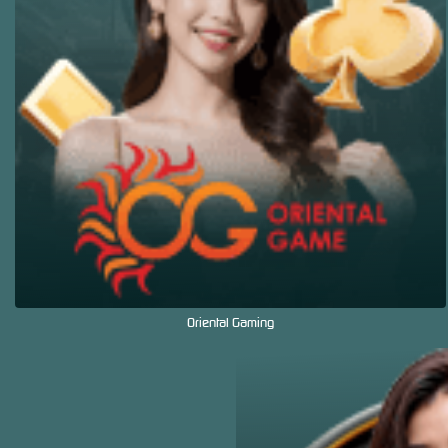
Oriental Gaming