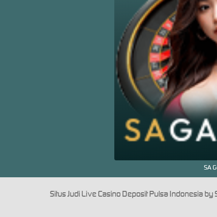
SA G
Situs Judi Live Casino Deposit Pulsa Indonesia 