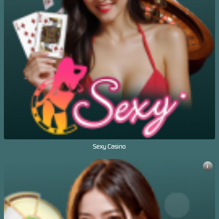
Sexy Casino
i