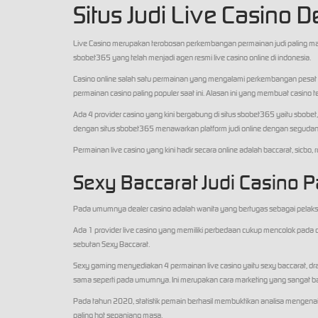
Situs Judi Live Casino
Live Casino merupakan terobosan perkembangan permainan judi paling maju
sbobet365 yang telah menjadi agen resmi live casino online di indonesia.
Casino online salah satu permainan yang mengalami perkembangan pesat yan
permainan casino paling populer saat ini. Alasan ini yang membuat casino t
Ada 4 provider casino yang kini bergabung di situs sbobet365 yaitu sbobe
dengan situs sbobet365 menawarkan platform judi online dengan segudang
Permainan live casino yang kini hadir secara online adalah baccarat, sicbo,
Sexy Baccarat Judi Casino 
Pada umumnya dealer casino adalah wanita yang bertugas sebagai pelaksana
Ada 1 provider live casino yang memiliki perbedaan cukup mencolok pada 
sebutan Sexy Baccarat.
Sexy gaming menyediakan 4 permainan live casino yaitu sexy baccarat, dr
sama seperti pada umumnya. Ini merupakan cara marketing yang sangat bag
Pada tahun 2020, statistik pemain berhasil membuktikan analisa mengenai 
paling hot sepanjang masa.