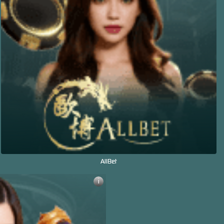
AllBet
i