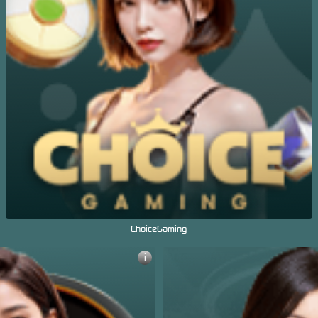
ChoiceGaming
i