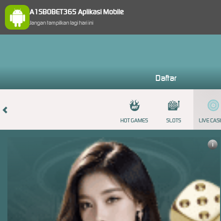
A1SBOBET365 Aplikasi Mobile
Jangan tampilkan lagi hari ini
Daftar
HOT GAMES
SLOTS
LIVE CAS
i