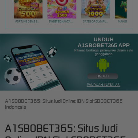
FORTUNE GEMS 500
SWEET BONANZA 2500
GATES OF OLYMPUS 1000
MAHJONG WAYS
UNDUH
A1SBOBET365 APP
Nikmati berbagai permainan dalam satu
genggaman
UNDUH
PANDUAN INSTALASI
A1SBOBET365: Situs Judi Online IDN Slot SBOBET365
Indonesia
A1SBOBET365: Situs Judi