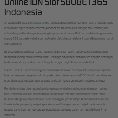
Online IDN Slot SBOBET365
Indonesia
a1sbobet365 adalah
situs judi online
terlengkap yang dikembangkan oleh a1sbobet yang
merupakan agen sbobet terpercaya indonesia. Berhasil membangun satu website judi
online dengan fitur dan games paling lengkap di indonesia. Platform ini dirilis dengan nama
sbobet365 berbasis website dan aplikasi mobile dengan sistem 1 user id (username) untuk
semua games.
Dirancang dengan desain yang nyaman dimata dan grafik terbaik kemudian dibangun
dengan teknologi multi-user interface. Sehingga platform ini bisa diakses dengan perangkat
berbasis windows, android dan iOS apple dengan tingkat keamanan terbaik.
Sistem 1 user id untuk semua games berarti anda cukup memiliki satu username saja dan
bisa bermain semua game judi yang ada dalam platform sbobet365. Kredit user id secara
otomatis masuk kedalam games yang anda pilih tanpa perlu konfirmasi pindah kredit.
Pendaftaran juga disempurnakan dengan penambahan metode pembayaran terbaru
yaitu deposit pulsa dan deposit digital. Sedangkan metode deposit bank masih tetap
tersedia. Dengan metode deposit pulsa dan digital, proses deposit akan berjalan secara
konsisten tanpa gangguan jaringan ataupun offline yang sering terjadi pada metode
deposit bank. Bermain Judi deposit pulsa dapat diproses dalam jam kerja 24 jam 7 hari
sepekan.