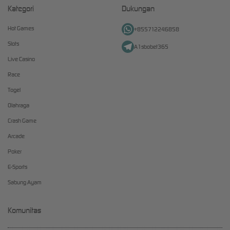
Kategori
Dukungan
Hot Games
+855712246858
Slots
A1sbobet365
Live Casino
Race
Togel
Olahraga
Crash Game
Arcade
Poker
E-Sports
Sabung Ayam
Komunitas