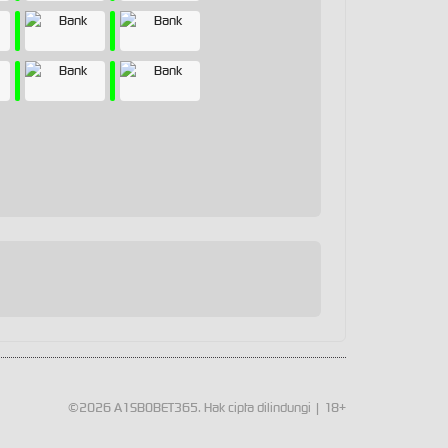
©2026 A1SBOBET365. Hak cipta dilindungi | 18+