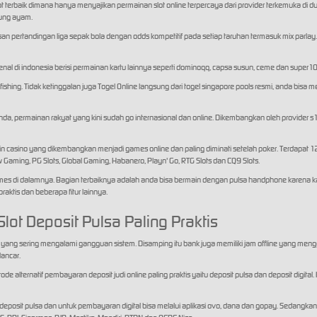
lot terbaik dimana hanya menyajikan permainan slot online terpercaya dari provider terkemuka di d
abung ayam.
san pertandingan liga sepak bola dengan odds kompetitif pada setiap taruhan termasuk mix parlay. 
enal di indonesia berisi permainan kartu lainnya seperti dominoqq, capsa susun, ceme dan super10
r fishing. Tidak ketinggalan juga Togel Online langsung dari togel singapore pools resmi, anda b
a, permainan rakyat yang kini sudah go internasional dan online. Dikembangkan oleh provider 
 casino yang dikembangkan menjadi games online dan paling diminati setelah poker. Terdapat 12
Gaming, PG Slots, Global Gaming, Habanero, Playn' Go, RTG Slots dan CQ9 Slots.
ames di dalamnya. Bagian terbaiknya adalah anda bisa bermain dengan pulsa handphone karena kam
ktis dan beberapa fitur lainnya.
lot Deposit Pulsa Paling Praktis
ang sering mengalami gangguan sistem. Disamping itu bank juga memiliki jam offline yang mengg
lancar.
 alternatif pembayaran deposit judi online paling praktis yaitu deposit pulsa dan deposit digital.
posit pulsa dan untuk pembayaran digital bisa melalui aplikasi ovo, dana dan gopay. Sedangka