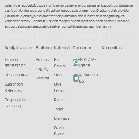
Selain itu a1sbobet365 juga memberikan penawaran bonus menarik seperti bonus deposit,
cashback dan turnover yang dibagikan kepada seluruh member. Didukung oleh provider
judi online terpercaya, customer service profesional dan kualitas situs dengan tingkat
keamanan terbaik. Sbobet365 sudah menjadi pilihan tepat bagi anda pecinta judi online,
ayo bergabung sekarang dan dapatkan bonus khusus new member hari ini.
Kebijaksanaan
Platform
Kategori
Dukungan
Komunitas
Tentang
Promosi
Hot
+8557122
SBOBET365
Games
46858
Loyalty
Pusat Bantuan
Slots
A1sbobet3
Referral
65
Syarat dan
Live
Ketentuan
Casino
Responsible
Race
Gambling
Togel
Olahraga
Crash
Game