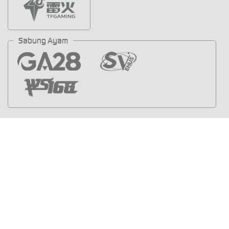
Sabung Ayam