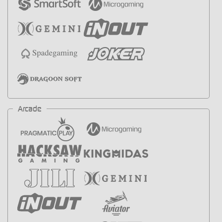
Arcade