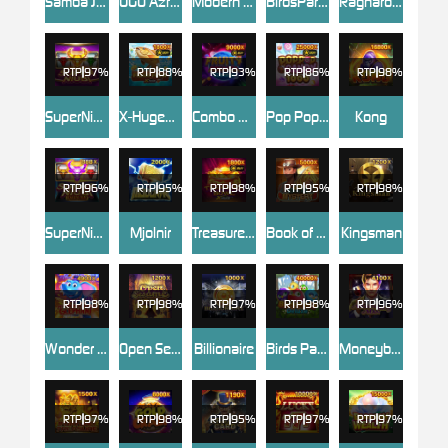
Samba Jewel
UGO Aztec Gold
Modern Gods
BirdsParty
Ragnarok : Thor VS Loki
RTP
97%
RTP
88%
RTP
93%
RTP
86%
RTP
98%
SuperNiubi
X-Huge_Fishin' Fever X-Huge
Combo Fruity Bonanza Combo
Pop Pop Candy 1000
Kong
RTP
96%
RTP
95%
RTP
98%
RTP
95%
RTP
98%
SuperNiubiDeluxe
Mjolnir
TreasureBowl
Book of Mystery
Kingsman
RTP
98%
RTP
98%
RTP
97%
RTP
98%
RTP
96%
Wonder Elephant
Open Sesame
Billionaire
Birds Party Deluxe
Moneybags Man
RTP
97%
RTP
98%
RTP
95%
RTP
97%
RTP
97%