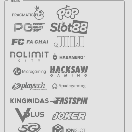
Slots