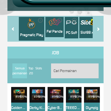
i
i
i
i
i
Facha
Fat Panda
Slot88 x PP
PG Soft
Pragmatic Play
JDB
Semua
Top
Slots
permainan
20
RTP
95%
RTP
89%
RTP
83%
RTP
83%
RTP
89%
Golden Hoof Quest
Derby King
Cyber Bounty 4096
TEEED UP!
Olympig