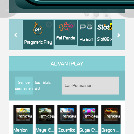
i
i
i
i
i
Facha
Fat Panda
Slot88 x PP
PG Soft
Pragmatic Play
ADVANTPLAY
Semua
Top
Slots
permainan
20
RTP
97%
RTP
RTP
96%
RTP
96%
RTP
Mahjong Roar
Maya: Elemental Totem
Zeustrike
Sugar Crush
Dragon Chi’s Quest