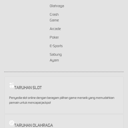
Olahraga
Crash
Game
Arcade
Poker
E-Sports
Sabung
Ayam
TARUHAN SLOT
Penyedia slot online dengan beragam pilihan game menarik yang memudahkan
pemain untuk mencapai jackpot
TARUHAN OLAHRAGA