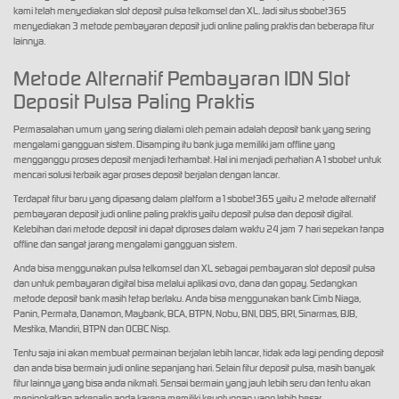
kami telah menyediakan slot deposit pulsa telkomsel dan XL. Jadi situs sbobet365
menyediakan 3 metode pembayaran deposit judi online paling praktis dan beberapa fitur
lainnya.
Metode Alternatif Pembayaran IDN Slot
Deposit Pulsa Paling Praktis
Permasalahan umum yang sering dialami oleh pemain adalah deposit bank yang sering
mengalami gangguan sistem. Disamping itu bank juga memiliki jam offline yang
mengganggu proses deposit menjadi terhambat. Hal ini menjadi perhatian A1sbobet untuk
mencari solusi terbaik agar proses deposit berjalan dengan lancar.
Terdapat fitur baru yang dipasang dalam platform a1sbobet365 yaitu 2 metode alternatif
pembayaran deposit judi online paling praktis yaitu deposit pulsa dan deposit digital.
Kelebihan dari metode deposit ini dapat diproses dalam waktu 24 jam 7 hari sepekan tanpa
offline dan sangat jarang mengalami gangguan sistem.
Anda bisa menggunakan pulsa telkomsel dan XL sebagai pembayaran slot deposit pulsa
dan untuk pembayaran digital bisa melalui aplikasi ovo, dana dan gopay. Sedangkan
metode deposit bank masih tetap berlaku. Anda bisa menggunakan bank Cimb Niaga,
Panin, Permata, Danamon, Maybank, BCA, BTPN, Nobu, BNI, DBS, BRI, Sinarmas, BJB,
Mestika, Mandiri, BTPN dan OCBC Nisp.
Tentu saja ini akan membuat permainan berjalan lebih lancar, tidak ada lagi pending deposit
dan anda bisa bermain judi online sepanjang hari. Selain fitur deposit pulsa, masih banyak
fitur lainnya yang bisa anda nikmati. Sensai bermain yang jauh lebih seru dan tentu akan
meningkatkan adrenalin anda karena memiliki keuntungan yang lebih besar.