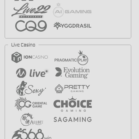
Live Casino