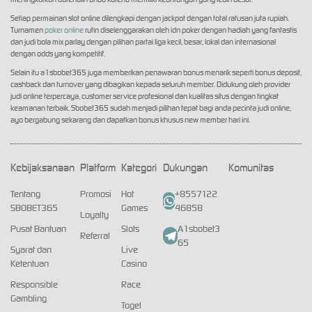
Setiap permainan slot online dilengkapi dengan jackpot dengan total ratusan juta rupiah.
Turnamen
poker online
rutin diselenggarakan oleh idn poker dengan hadiah yang fantastis
dan judi bola mix parlay dengan pilihan partai liga kecil, besar, lokal dan internasional
dengan odds yang kompetitif.
Selain itu a1sbobet365 juga memberikan penawaran bonus menarik seperti bonus deposit,
cashback dan turnover yang dibagikan kepada seluruh member. Didukung oleh provider
judi online terpercaya, customer service profesional dan kualitas situs dengan tingkat
keamanan terbaik. Sbobet365 sudah menjadi pilihan tepat bagi anda pecinta judi online,
ayo bergabung sekarang dan dapatkan bonus khusus new member hari ini.
Kebijaksanaan
Platform
Kategori
Dukungan
Komunitas
Tentang
Promosi
Hot
+8557122
SBOBET365
Games
46858
Loyalty
Pusat Bantuan
Slots
A1sbobet3
Referral
65
Syarat dan
Live
Ketentuan
Casino
Responsible
Race
Gambling
Togel